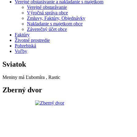
Verejné obstarávanie a nakladanie s majetkom
Verejné obstarávanie
Výročná správa obce
Zmluvy, Faktúry, Objednávky
Nakladanie s majetkom obce
Záverečný účet obce
Faktúry
Životné prostredie
Pohrebiská
Voľby
Sviatok
Meniny má
Ľubomíra
, Rastic
Zberný dvor