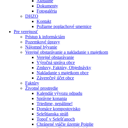
Aktuálne
Dokumenty
Fotogaléria
DHZO
Kontakt
Požiarne poplachové smernice
Pre verejnosť
Prístup k informáciám
Pozemkové úpravy
Nájomné bývanie
Verejné obstarávanie a nakladanie s majetkom
Verejné obstarávanie
Výročná správa obce
Zmluvy, Faktúry, Objednávky
Nakladanie s majetkom obce
Záverečný účet obce
Faktúry
Životné prostredie
Kalendár vývozu odpadu
Správne konania
Triedime, nepálime!
Domáce kompostovisko
Seleštianska stráň
Topoľ v Selešťanoch
Chránené vtáčie územie Poiplie