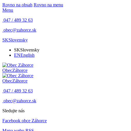
Rovno na obsah
Rovno na menu
Menu
047 / 489 32 63
obec@zahorce.sk
SK
Slovensky
SK
Slovensky
EN
English
Obec
Záhorce
Obec
Záhorce
047 / 489 32 63
obec@zahorce.sk
Sledujte nás
Facebook obce Záhorce
Mapa webu
RSS