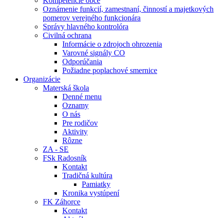
Kompetencie obce
Oznámenie funkcií, zamestnaní, činností a majetkových
pomerov verejného funkcionára
Správy hlavného kontrolóra
Civilná ochrana
Informácie o zdrojoch ohrozenia
Varovné signály CO
Odporúčania
Požiadne poplachové smernice
Organizácie
Materská škola
Denné menu
Oznamy
O nás
Pre rodičov
Aktivity
Rôzne
ZA - SE
FSk Radosník
Kontakt
Tradičná kultúra
Pamiatky
Kronika vystúpení
FK Záhorce
Kontakt