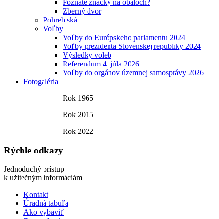
Poznáte značky na obaloch?
Zberný dvor
Pohrebiská
Voľby
Voľby do Európskeho parlamentu 2024
Voľby prezidenta Slovenskej republiky 2024
Výsledky voleb
Referendum 4. júla 2026
Voľby do orgánov územnej samosprávy 2026
Fotogaléria
Rok 1965
Rok 2015
Rok 2022
Rýchle odkazy
Jednoduchý prístup
k užitečným informáciám
Kontakt
Úradná tabuľa
Ako vybaviť