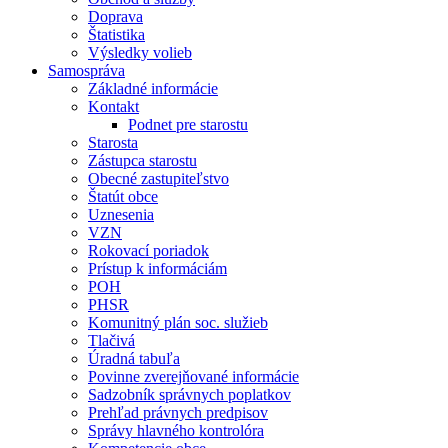
Doprava
Štatistika
Výsledky volieb
Samospráva
Základné informácie
Kontakt
Podnet pre starostu
Starosta
Zástupca starostu
Obecné zastupiteľstvo
Štatút obce
Uznesenia
VZN
Rokovací poriadok
Prístup k informáciám
POH
PHSR
Komunitný plán soc. služieb
Tlačivá
Úradná tabuľa
Povinne zverejňované informácie
Sadzobník správnych poplatkov
Prehľad právnych predpisov
Správy hlavného kontrolóra