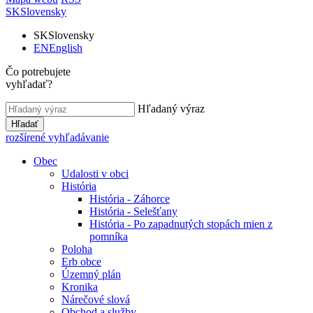
SK
Slovensky
SK
Slovensky
EN
English
Čo potrebujete
vyhľadať?
Hľadaný výraz
Hľadať
rozšírené vyhľadávanie
Obec
Udalosti v obci
História
História - Záhorce
História - Selešťany
História - Po zapadnutých stopách mien z
pomníka
Poloha
Erb obce
Územný plán
Kronika
Nárečové slová
Obchod a služby