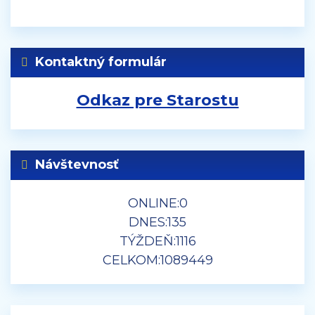
Kontaktný formulár
Odkaz pre Starostu
Návštevnosť
ONLINE:
0
DNES:
135
TÝŽDEŇ:
1116
CELKOM:
1089449