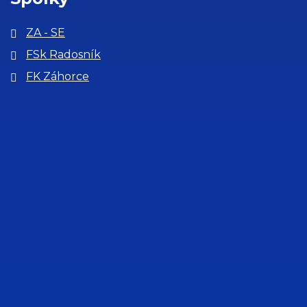
ZA - SE
FSk Radosník
FK Záhorce