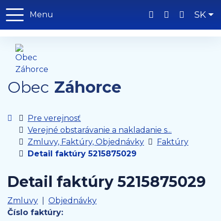
Rovno na obsah
Rovno na menu
Slo
SK
Menu
047 / 489 32 63
obec@zahorc
Obec
Záhorce
Úvodná stránka
Pre verejnosť
Verejné obstarávanie a nakladanie s...
Zmluvy, Faktúry, Objednávky
Faktúry
Detail faktúry 5215875029
Detail faktúry 5215875029
Zmluvy
|
Objednávky
Číslo faktúry: