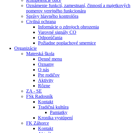
Kompetencie obce
Oznámenie funkcií, zamestnaní, činností a majetkových
pomerov verejného funkcionára
Správy hlavného kontrolóra
Civilná ochrana
Informácie o zdrojoch ohrozenia
Varovné signály CO
Odporúčania
Požiadne poplachové smernice
Organizácie
Materská škola
Denné menu
Oznamy
O nás
Pre rodičov
Aktivity
Rôzne
ZA - SE
FSk Radosník
Kontakt
Tradičná kultúra
Pamiatky
Kronika vystúpení
FK Záhorce
Kontakt