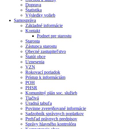
Doprava
Štatistika
Výsledky volieb
Samospráva
Základné informácie
Kontakt
Podnet pre starostu
Starosta
Zástupca starostu
Obecné zastupiteľstvo
Štatút obce
Uznesenia
VZN
Rokovací poriadok
Prístup k informáciám
POH
PHSR
Komunitný plán soc. služieb
Tlačivá
Úradná tabuľa
Povinne zverejňované informácie
Sadzobník správnych poplatkov
Prehľad právnych predpisov
Správy hlavného kontrolóra