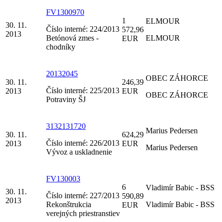
FV1300970
1
ELMOUR
30. 11.
Číslo interné: 224/2013
572,96
2013
Betónová zmes -
ELMOUR
EUR
chodníky
20132045
OBEC ZÁHORCE
30. 11.
246,39
Číslo interné: 225/2013
2013
EUR
OBEC ZÁHORCE
Potraviny ŠJ
3132131720
Marius Pedersen
30. 11.
624,29
Číslo interné: 226/2013
2013
EUR
Marius Pedersen
Vývoz a uskladnenie
FV130003
6
Vladimír Babic - BSS
30. 11.
Číslo interné: 227/2013
590,89
2013
Rekonštrukcia
Vladimír Babic - BSS
EUR
verejných priestranstiev