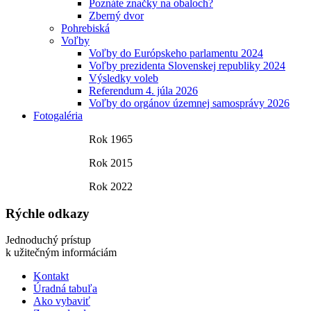
Poznáte značky na obaloch?
Zberný dvor
Pohrebiská
Voľby
Voľby do Európskeho parlamentu 2024
Voľby prezidenta Slovenskej republiky 2024
Výsledky voleb
Referendum 4. júla 2026
Voľby do orgánov územnej samosprávy 2026
Fotogaléria
Rok 1965
Rok 2015
Rok 2022
Rýchle odkazy
Jednoduchý prístup
k užitečným informáciám
Kontakt
Úradná tabuľa
Ako vybaviť