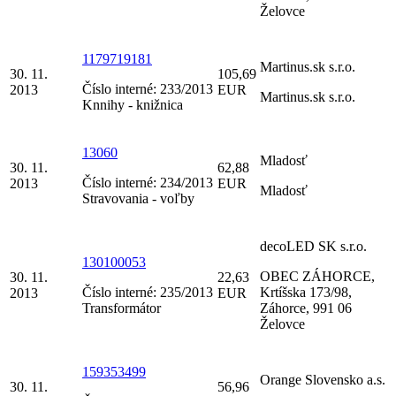
Želovce
1179719181
Martinus.sk s.r.o.
30. 11.
105,69
Číslo interné: 233/2013
2013
EUR
Martinus.sk s.r.o.
Knnihy - knižnica
13060
Mladosť
30. 11.
62,88
Číslo interné: 234/2013
2013
EUR
Mladosť
Stravovania - voľby
decoLED SK s.r.o.
130100053
OBEC ZÁHORCE,
30. 11.
22,63
Číslo interné: 235/2013
Krtíšska 173/98,
2013
EUR
Transformátor
Záhorce, 991 06
Želovce
159353499
Orange Slovensko a.s.
30. 11.
56,96