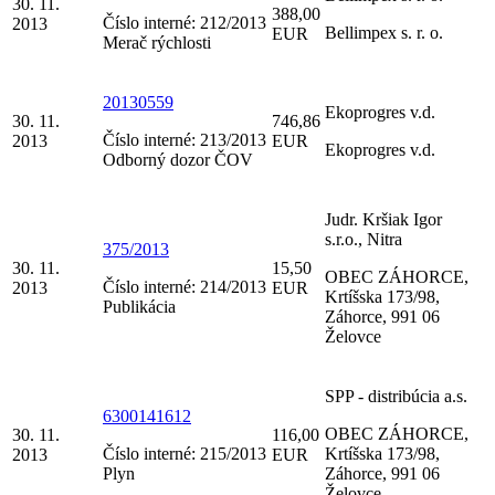
30. 11.
388,00
Číslo interné: 212/2013
2013
Bellimpex s. r. o.
EUR
Merač rýchlosti
20130559
Ekoprogres v.d.
30. 11.
746,86
Číslo interné: 213/2013
2013
EUR
Ekoprogres v.d.
Odborný dozor ČOV
Judr. Kršiak Igor
s.r.o., Nitra
375/2013
30. 11.
15,50
OBEC ZÁHORCE,
Číslo interné: 214/2013
2013
EUR
Krtíšska 173/98,
Publikácia
Záhorce, 991 06
Želovce
SPP - distribúcia a.s.
6300141612
OBEC ZÁHORCE,
30. 11.
116,00
Číslo interné: 215/2013
Krtíšska 173/98,
2013
EUR
Plyn
Záhorce, 991 06
Želovce