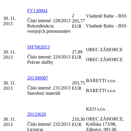
FV130004
2
Vladimír Babic - BSS
30. 11.
Číslo interné: 228/2013
295,77
2013
Rekonštrukcia
Vladimír Babic - BSS
EUR
verejných priestranstiev
SH7062013
OBEC ZÁHORCE
30. 11.
27,89
Číslo interné: 229/2013
2013
EUR
OBEC ZÁHORCE
Právne služby
201300087
BARETTI s.r.o.
30. 11.
203,75
Číslo interné: 231/2013
2013
EUR
BARETTI s.r.o.
Stavebný materiál
KEO s.r.o.
20133628
OBEC ZÁHORCE,
30. 11.
210,36
Číslo interné: 232/2013
Krtíšska 173/98,
2013
EUR
Licencia
Záhorce, 991 06