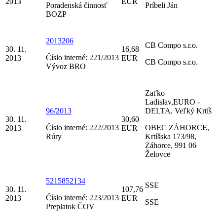
2013
EUR
Poradenská činnosť
Príbeli Ján
BOZP
2013206
CB Compo s.r.o.
30. 11.
16,68
Číslo interné: 221/2013
2013
EUR
CB Compo s.r.o.
Vývoz BRO
Zaťko
Ladislav,EURO -
96/2013
DELTA, Veľký Krtíš
30. 11.
30,60
Číslo interné: 222/2013
OBEC ZÁHORCE,
2013
EUR
Rúry
Krtíšska 173/98,
Záhorce, 991 06
Želovce
5215852134
SSE
30. 11.
107,76
Číslo interné: 223/2013
2013
EUR
SSE
Preplatok ČOV