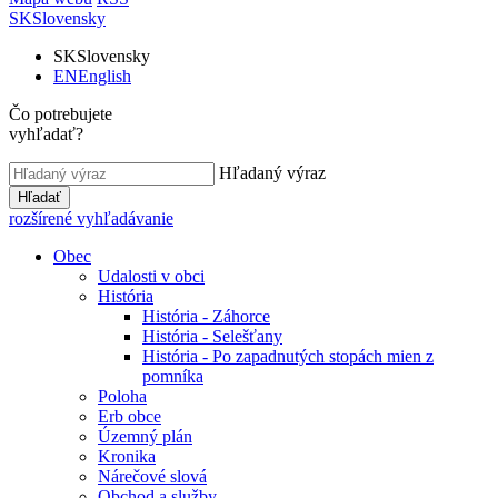
SK
Slovensky
SK
Slovensky
EN
English
Čo potrebujete
vyhľadať?
Hľadaný výraz
Hľadať
rozšírené vyhľadávanie
Obec
Udalosti v obci
História
História - Záhorce
História - Selešťany
História - Po zapadnutých stopách mien z
pomníka
Poloha
Erb obce
Územný plán
Kronika
Nárečové slová
Obchod a služby