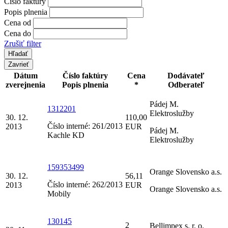
Číslo faktúry
Popis plnenia
Cena od
Cena do
Zrušiť filter
Zavrieť
Dátum
Číslo faktúry
Cena
Dodávateľ
zverejnenia
Popis plnenia
*
Odberateľ
Pádej M.
1312201
Elektroslužby
30. 12.
110,00
Číslo interné: 261/2013
2013
EUR
Pádej M.
Kachle KD
Elektroslužby
159353499
Orange Slovensko a.s.
30. 12.
56,11
Číslo interné: 262/2013
2013
EUR
Orange Slovensko a.s.
Mobily
130145
2
Bellimpex s. r. o.