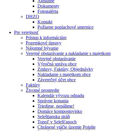
Aktuálne
Dokumenty
Fotogaléria
DHZO
Kontakt
Požiarne poplachové smernice
Pre verejnosť
Prístup k informáciám
Pozemkové úpravy
Nájomné bývanie
Verejné obstarávanie a nakladanie s majetkom
Verejné obstarávanie
Výročná správa obce
Zmluvy, Faktúry, Objednávky
Nakladanie s majetkom obce
Záverečný účet obce
Faktúry
Životné prostredie
Kalendár vývozu odpadu
Správne konania
Triedime, nepálime!
Domáce kompostovisko
Seleštianska stráň
Topoľ v Selešťanoch
Chránené vtáčie územie Poiplie