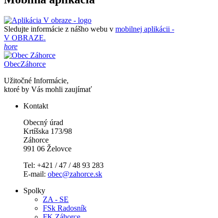
Sledujte informácie z nášho webu v
mobilnej aplikácii -
V OBRAZE.
hore
Obec
Záhorce
Užitočné Informácie,
ktoré by Vás mohli zaujímať
Kontakt
Obecný úrad
Krtíšska 173/98
Záhorce
991 06 Želovce
Tel: +421 / 47 / 48 93 283
E-mail:
obec@zahorce.sk
Spolky
ZA - SE
FSk Radosník
FK Záhorce