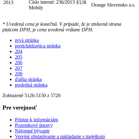
Číslo interné: 236/2013
2013
EUR
Orange Slovensko a.s.
Mobily
* Uvedená cena je konečná. V prípade, že je zmluvná strana
platcom DPH, je cena uvedená vrátane DPH.
prvá stránka
predchádzajúca stránka
204
205
206
207
208
ďalšia stránka
posledná stránka
Zobrazené
5126
-
5150
z 5720
Pre verejnosť
Prístup k informáciám
Pozemkové úpravy
Nájomné bývanie
Verejné obstarávanie a nakladanie s majetkom