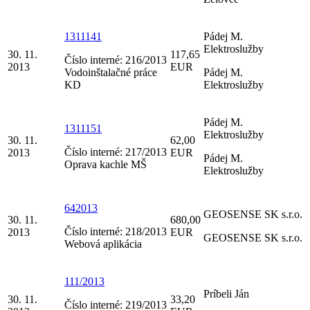
1311141
Pádej M.
Elektroslužby
30. 11.
117,65
Číslo interné: 216/2013
2013
EUR
Vodoinštalačné práce
Pádej M.
KD
Elektroslužby
Pádej M.
1311151
Elektroslužby
30. 11.
62,00
Číslo interné: 217/2013
2013
EUR
Pádej M.
Oprava kachle MŠ
Elektroslužby
642013
GEOSENSE SK s.r.o.
30. 11.
680,00
Číslo interné: 218/2013
2013
EUR
GEOSENSE SK s.r.o.
Webová aplikácia
111/2013
Príbeli Ján
30. 11.
33,20
Číslo interné: 219/2013