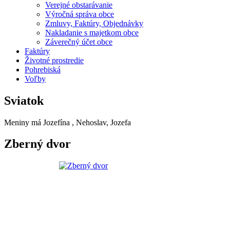
Verejné obstarávanie
Výročná správa obce
Zmluvy, Faktúry, Objednávky
Nakladanie s majetkom obce
Záverečný účet obce
Faktúry
Životné prostredie
Pohrebiská
Voľby
Sviatok
Meniny má
Jozefína
, Nehoslav, Jozefa
Zberný dvor