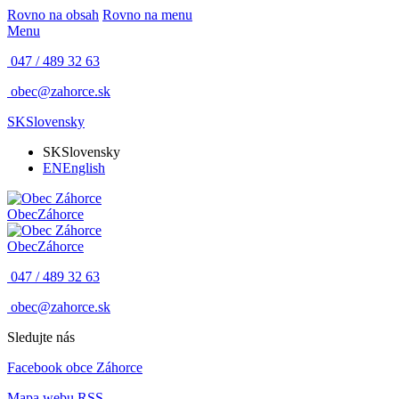
Rovno na obsah
Rovno na menu
Menu
047 / 489 32 63
obec@zahorce.sk
SK
Slovensky
SK
Slovensky
EN
English
Obec
Záhorce
Obec
Záhorce
047 / 489 32 63
obec@zahorce.sk
Sledujte nás
Facebook obce Záhorce
Mapa webu
RSS