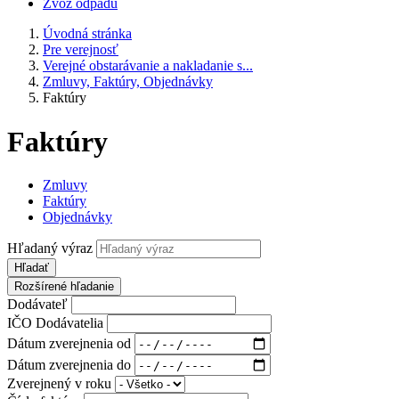
Zvoz odpadu
Úvodná stránka
Pre verejnosť
Verejné obstarávanie a nakladanie s...
Zmluvy, Faktúry, Objednávky
Faktúry
Faktúry
Zmluvy
Faktúry
Objednávky
Hľadaný výraz
Hľadať
Rozšírené hľadanie
Dodávateľ
IČO Dodávatelia
Dátum zverejnenia od
Dátum zverejnenia do
Zverejnený v roku