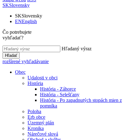
SK
Slovensky
SK
Slovensky
EN
English
Čo potrebujete
vyhľadať?
Hľadaný výraz
Hľadať
rozšírené vyhľadávanie
Obec
Udalosti v obci
História
História - Záhorce
História - Selešťany
História - Po zapadnutých stopách mien z
pomníka
Poloha
Erb obce
Územný plán
Kronika
Nárečové slová
Obchod a služby