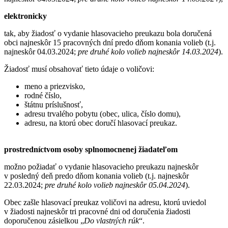
elektronicky
tak, aby žiadosť o vydanie hlasovacieho preukazu bola doručená
obci najneskôr 15 pracovných dní predo dňom konania volieb (t.j.
najneskôr 04.03.2024;
pre druhé kolo volieb najneskôr 14.03.2024
).
Žiadosť musí obsahovať tieto údaje o voličovi:
meno a priezvisko,
rodné číslo,
štátnu príslušnosť,
adresu trvalého pobytu (obec, ulica, číslo domu),
adresu, na ktorú obec doručí hlasovací preukaz.
prostredníctvom osoby splnomocnenej žiadateľom
možno požiadať o vydanie hlasovacieho preukazu najneskôr
v posledný deň predo dňom konania volieb (t.j. najneskôr
22.03.2024;
pre druhé kolo volieb najneskôr 05.04.2024
).
Obec zašle hlasovací preukaz voličovi na adresu, ktorú uviedol
v žiadosti najneskôr tri pracovné dni od doručenia žiadosti
doporučenou zásielkou „
Do vlastných rúk
“.