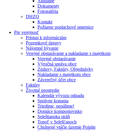
Aktuálne
Dokumenty
Fotogaléria
DHZO
Kontakt
Požiarne poplachové smernice
Pre verejnosť
Prístup k informáciám
Pozemkové úpravy
Nájomné bývanie
Verejné obstarávanie a nakladanie s majetkom
Verejné obstarávanie
Výročná správa obce
Zmluvy, Faktúry, Objednávky
Nakladanie s majetkom obce
Záverečný účet obce
Faktúry
Životné prostredie
Kalendár vývozu odpadu
Správne konania
Triedime, nepálime!
Domáce kompostovisko
Seleštianska stráň
Topoľ v Selešťanoch
Chránené vtáčie územie Poiplie