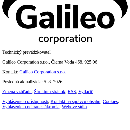
Technický prevádzkovateľ:
Galileo Corporation s.r.o., Čierna Voda 468, 925 06
Kontakt:
Galileo Corporation s.r.o.
Posledná aktualizácia: 5. 8. 2026
Zmena vzhľadu
,
Štruktúra stránok
,
RSS
,
Vytlačiť
Vyhlásenie o prístupnosti
,
Kontakt na správcu obsahu
,
Cookies
,
Vyhlásenie o ochrane súkromia
,
Webové sídlo