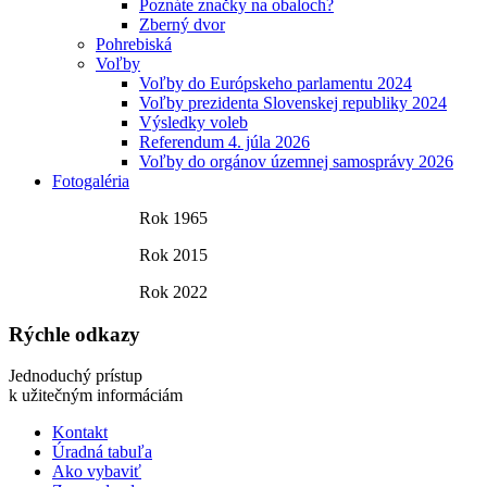
Poznáte značky na obaloch?
Zberný dvor
Pohrebiská
Voľby
Voľby do Európskeho parlamentu 2024
Voľby prezidenta Slovenskej republiky 2024
Výsledky voleb
Referendum 4. júla 2026
Voľby do orgánov územnej samosprávy 2026
Fotogaléria
Rok 1965
Rok 2015
Rok 2022
Rýchle odkazy
Jednoduchý prístup
k užitečným informáciám
Kontakt
Úradná tabuľa
Ako vybaviť