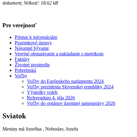
dokument, Velkosť: 18.62 kB
Pre verejnosť
Prístup k informáciám
Pozemkové úpravy
Nájomné bývanie
Verejné obstarávanie a nakladanie s majetkom
Faktúry
Životné prostredie
Pohrebiská
Voľby
Voľby do Európskeho parlamentu 2024
Voľby prezidenta Slovenskej republiky 2024
Výsledky voleb
Referendum 4. júla 2026
Voľby do orgánov územnej samosprávy 2026
Sviatok
Meniny má
Jozefína
, Nehoslav, Jozefa