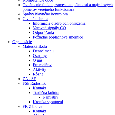
Kompetencie obce
Oznámenie funkcií, zamestnaní, činností a majetkových
pomerov verejného funkcionára
Správy hlavného kontrolóra
Civilná ochrana
Informácie o zdrojoch ohrozenia
Varovné signály CO
Odporúčania
Požiadne poplachové smernice
Organizácie
Materská škola
Denné menu
Oznamy
O nás
Pre rodičov
Aktivity
Rôzne
ZA - SE
FSk Radosník
Kontakt
Tradičná kultúra
Pamiatky
Kronika vystúpení
FK Záhorce
Kontakt