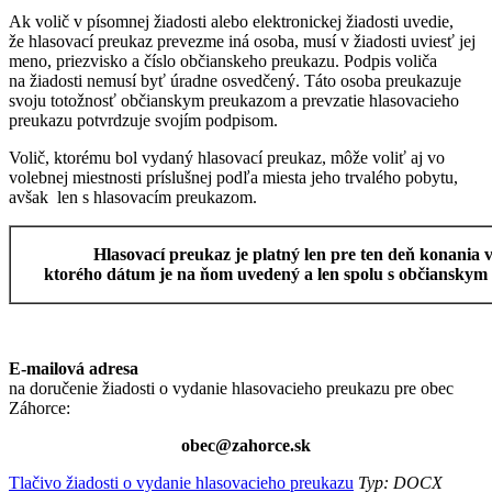
Ak volič v písomnej žiadosti alebo elektronickej žiadosti uvedie,
že hlasovací preukaz prevezme iná osoba, musí v žiadosti uviesť jej
meno, priezvisko a číslo občianskeho preukazu. Podpis voliča
na žiadosti nemusí byť úradne osvedčený. Táto osoba preukazuje
svoju totožnosť občianskym preukazom a prevzatie hlasovacieho
preukazu potvrdzuje svojím podpisom.
Volič, ktorému bol vydaný hlasovací preukaz, môže voliť aj vo
volebnej miestnosti príslušnej podľa miesta jeho trvalého pobytu,
avšak len s hlasovacím preukazom.
Hlasovací preukaz je platný len pre ten deň konania v
ktorého dátum je na ňom uvedený a len spolu s občiansky
E-mailová adresa
na doručenie žiadosti o vydanie hlasovacieho preukazu pre obec
Záhorce:
obec@zahorce.sk
Tlačivo žiadosti o vydanie hlasovacieho preukazu
Typ: DOCX