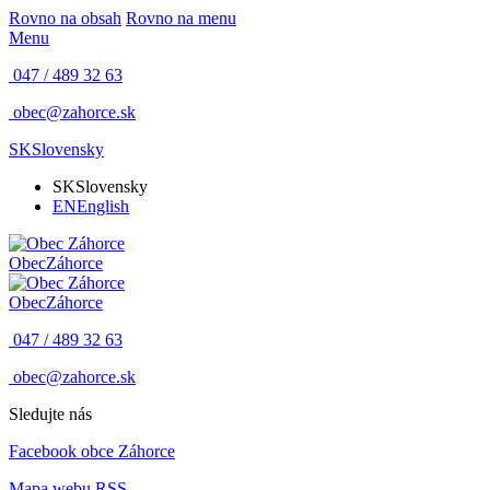
Rovno na obsah
Rovno na menu
Menu
047 / 489 32 63
obec@zahorce.sk
SK
Slovensky
SK
Slovensky
EN
English
Obec
Záhorce
Obec
Záhorce
047 / 489 32 63
obec@zahorce.sk
Sledujte nás
Facebook obce Záhorce
Mapa webu
RSS