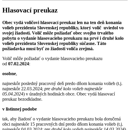
Hlasovací preukaz
Obec vydá voličovi hlasovací preukaz len na ten deň konania
volieb prezidenta Slovenskej republiky, ktorý volič uviedol vo
svojej žiadosti. Volič môže požiadať obec svojho trvalého
pobytu o vydanie hlasovacieho preukazu na prvé i druhé kolo
volieb prezidenta Slovenskej republiky súčasne. Táto
požiadavka musí byť zo žiadosti voliča zrejmá.
Volič môže požiadať o vydanie hlasovacieho preukazu
od
07.02.2024
:
osobne
,
najneskôr posledný pracovný deň predo dňom konania volieb (t.j.
najneskôr 22.03.2024;
pre druhé kolo volieb najneskôr
05.04.2024
) v úradných hodinách obce. Obec vydá hlasovací
preukaz bezodkladne.
v listinnej podobe
tak, aby žiadosť o vydanie hlasovacieho preukazu bola doručená
obci najneskôr 15 pracovných dní predo dňom konania volieb (t.j.
najneskôr 04.03.2024;
pre druhé kolo volieb najneskôr 14.03.2024
),