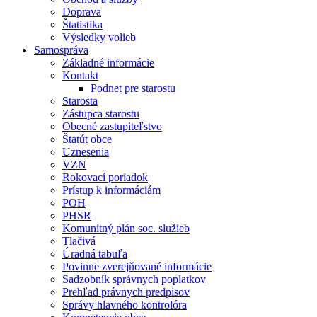
Doprava
Štatistika
Výsledky volieb
Samospráva
Základné informácie
Kontakt
Podnet pre starostu
Starosta
Zástupca starostu
Obecné zastupiteľstvo
Štatút obce
Uznesenia
VZN
Rokovací poriadok
Prístup k informáciám
POH
PHSR
Komunitný plán soc. služieb
Tlačivá
Úradná tabuľa
Povinne zverejňované informácie
Sadzobník správnych poplatkov
Prehľad právnych predpisov
Správy hlavného kontrolóra