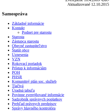
Aktualizované 12.10.2015
Samospráva
Základné informácie
Kontakt
Podnet pre starostu
Starosta
Zástupca starostu
Obecné zastupiteľstvo
Štatút obce
Uznesenia
VZN
Rokovací poriadok
Prístup k informáciám
POH
PHSR
Komunitný plán soc. služieb
Tlačivá
Úradná tabuľa
Povinne zverejňované informácie
Sadzobník správnych poplatkov
Prehľad právnych predpisov
Správy hlavného kontrolóra