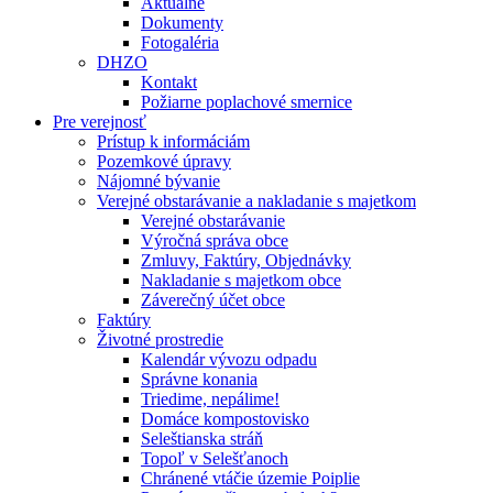
Aktuálne
Dokumenty
Fotogaléria
DHZO
Kontakt
Požiarne poplachové smernice
Pre verejnosť
Prístup k informáciám
Pozemkové úpravy
Nájomné bývanie
Verejné obstarávanie a nakladanie s majetkom
Verejné obstarávanie
Výročná správa obce
Zmluvy, Faktúry, Objednávky
Nakladanie s majetkom obce
Záverečný účet obce
Faktúry
Životné prostredie
Kalendár vývozu odpadu
Správne konania
Triedime, nepálime!
Domáce kompostovisko
Seleštianska stráň
Topoľ v Selešťanoch
Chránené vtáčie územie Poiplie