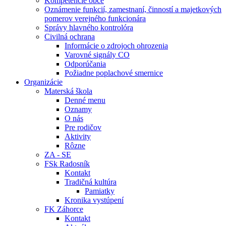
Kompetencie obce
Oznámenie funkcií, zamestnaní, činností a majetkových
pomerov verejného funkcionára
Správy hlavného kontrolóra
Civilná ochrana
Informácie o zdrojoch ohrozenia
Varovné signály CO
Odporúčania
Požiadne poplachové smernice
Organizácie
Materská škola
Denné menu
Oznamy
O nás
Pre rodičov
Aktivity
Rôzne
ZA - SE
FSk Radosník
Kontakt
Tradičná kultúra
Pamiatky
Kronika vystúpení
FK Záhorce
Kontakt