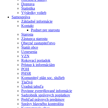
Doprava
Štatistika
Výsledky volieb
Samospráva
Základné informácie
Kontakt
Podnet pre starostu
Starosta
Zástupca starostu
Obecné zastupiteľstvo
Štatút obce
Uznesenia
VZN
Rokovací poriadok
Prístup k informáciám
POH
PHSR
Komunitný plán soc. služieb
Tlačivá
Úradná tabuľa
Povinne zverejňované informácie
Sadzobník správnych poplatkov
Prehľad právnych predpisov
Správy hlavného kontrolóra