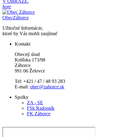
V OBRAZE.
hore
Obec
Záhorce
Užitočné Informácie,
ktoré by Vás mohli zaujímať
Kontakt
Obecný úrad
Krtíšska 173/98
Záhorce
991 06 Želovce
Tel: +421 / 47 / 48 93 283
E-mail:
obec@zahorce.sk
Spolky
ZA - SE
FSk Radosník
FK Záhorce