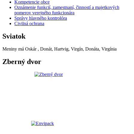
Kompetencie obce
Oznámenie funkcií, zamestnaní, činností a majetkových
pomerov verejného funkcionára
Správy hlavného kontrolóra
Civilná ochrana
Sviatok
Meniny má
Oskár
, Donát, Hartvig, Virgín, Donáta, Virgínia
Zberný dvor