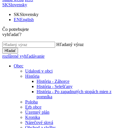
SK
Slovensky
SK
Slovensky
EN
English
Čo potrebujete
vyhľadať?
Hľadaný výraz
Hľadať
rozšírené vyhľadávanie
Obec
Udalosti v obci
História
História - Záhorce
História - Selešťany
História - Po zapadnutých stopách mien z
pomníka
Poloha
Erb obce
Územný plán
Kronika
Nárečové slová
Obchod a služby