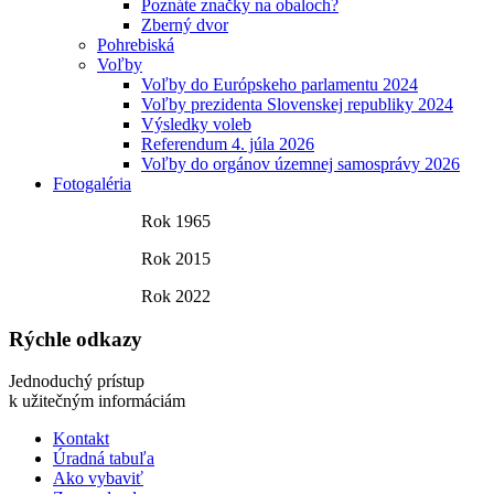
Poznáte značky na obaloch?
Zberný dvor
Pohrebiská
Voľby
Voľby do Európskeho parlamentu 2024
Voľby prezidenta Slovenskej republiky 2024
Výsledky voleb
Referendum 4. júla 2026
Voľby do orgánov územnej samosprávy 2026
Fotogaléria
Rok 1965
Rok 2015
Rok 2022
Rýchle odkazy
Jednoduchý prístup
k užitečným informáciám
Kontakt
Úradná tabuľa
Ako vybaviť