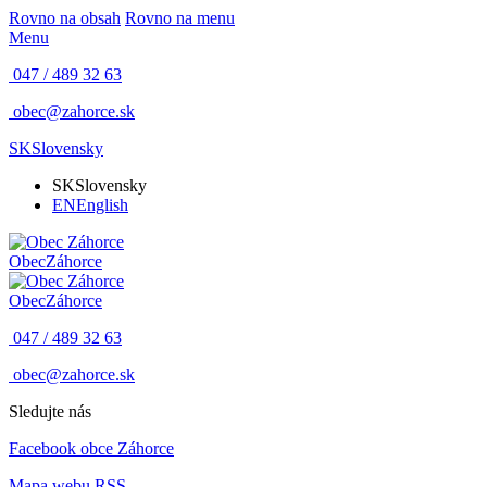
Rovno na obsah
Rovno na menu
Menu
047 / 489 32 63
obec@zahorce.sk
SK
Slovensky
SK
Slovensky
EN
English
Obec
Záhorce
Obec
Záhorce
047 / 489 32 63
obec@zahorce.sk
Sledujte nás
Facebook obce Záhorce
Mapa webu
RSS