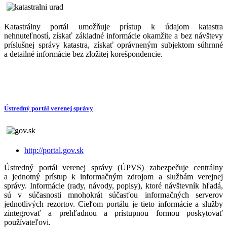
Katastrálny portál umožňuje prístup k údajom katastra
nehnuteľností, získať základné informácie okamžite a bez návštevy
príslušnej správy katastra, získať oprávneným subjektom súhrnné
a detailné informácie bez zložitej korešpondencie.
Ústredný portál verenej správy
http://portal.gov.sk
Ústredný portál verenej správy (ÚPVS) zabezpečuje centrálny
a jednotný prístup k informačným zdrojom a službám verejnej
správy. Informácie (rady, návody, popisy), ktoré návštevník hľadá,
sú v súčasnosti mnohokrát súčasťou informačných serverov
jednotlivých rezortov. Cieľom portálu je tieto informácie a služby
zintegrovať a prehľadnou a prístupnou formou poskytovať
používateľovi.