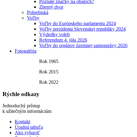
Poznáte značky na obaloch?
Zberný dvor
Pohrebiská
Voľby
Voľby do Európskeho parlamentu 2024
Voľby prezidenta Slovenskej republiky 2024
Výsledky voleb
Referendum 4. júla 2026
Voľby do orgánov územnej samosprávy 2026
Fotogaléria
Rok 1965
Rok 2015
Rok 2022
Rýchle odkazy
Jednoduchý prístup
k užitečným informáciám
Kontakt
Úradná tabuľa
Ako vybaviť