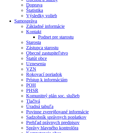
Doprava
Štatistika
Výsledky volieb
Samospráva
Základné informácie
Kontakt
Podnet pre starostu
Starosta
Zástupca starostu
Obecné zastupiteľstvo
Štatút obce
Uznesenia
VZN
Rokovací poriadok
Prístup k informáciám
POH
PHSR
Komunitný plán soc. služieb
Tlačivá
Úradná tabuľa
Povinne zverejňované informácie
Sadzobník správnych poplatkov
Prehľad právnych predpisov
Správy hlavného kontrolóra