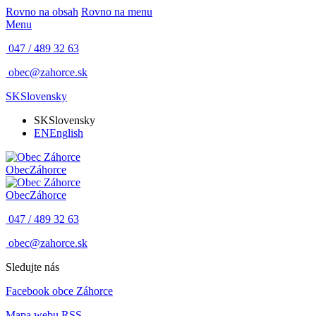
Rovno na obsah
Rovno na menu
Menu
047 / 489 32 63
obec@zahorce.sk
SK
Slovensky
SK
Slovensky
EN
English
Obec
Záhorce
Obec
Záhorce
047 / 489 32 63
obec@zahorce.sk
Sledujte nás
Facebook obce Záhorce
Mapa webu
RSS