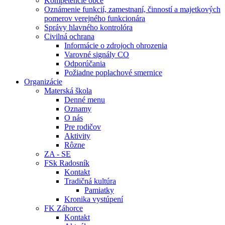
Kompetencie obce
Oznámenie funkcií, zamestnaní, činností a majetkových
pomerov verejného funkcionára
Správy hlavného kontrolóra
Civilná ochrana
Informácie o zdrojoch ohrozenia
Varovné signály CO
Odporúčania
Požiadne poplachové smernice
Organizácie
Materská škola
Denné menu
Oznamy
O nás
Pre rodičov
Aktivity
Rôzne
ZA - SE
FSk Radosník
Kontakt
Tradičná kultúra
Pamiatky
Kronika vystúpení
FK Záhorce
Kontakt