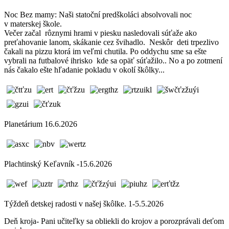
Noc Bez mamy: Naši statoční predškoláci absolvovali noc
v materskej škole.
Večer začal rôznymi hrami v piesku nasledovali súťaže ako
preťahovanie lanom, skákanie cez švihadlo. Neskôr deti trpezlivo
čakali na pizzu ktorá im veľmi chutila. Po oddychu sme sa ešte
vybrali na futbalové ihrisko kde sa opäť súťažilo.. No a po zotmení
nás čakalo ešte hľadanie pokladu v okolí škôlky...
Planetárium 16.6.2026
Plachtinský Keľavník -15.6.2026
Týždeň detskej radosti v našej škôlke. 1-5.5.2026
Deň kroja- Pani učiteľky sa obliekli do krojov a porozprávali deťom