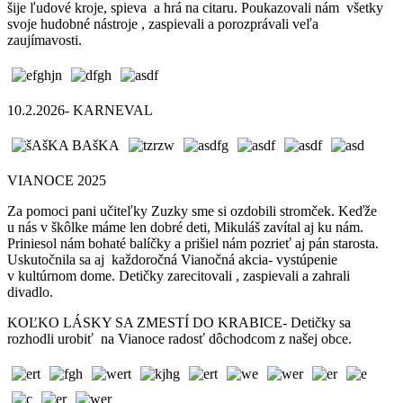
šije ľudové kroje, spieva a hrá na citaru. Poukazovali nám všetky
svoje hudobné nástroje , zaspievali a porozprávali veľa
zaujímavosti.
10.2.2026- KARNEVAL
VIANOCE 2025
Za pomoci pani učiteľky Zuzky sme si ozdobili stromček. Keďže
u nás v škôlke máme len dobré deti, Mikuláš zavítal aj ku nám.
Priniesol nám bohaté balíčky a prišiel nám pozrieť aj pán starosta.
Uskutočnila sa aj každoročná Vianočná akcia- vystúpenie
v kultúrnom dome. Detičky zarecitovali , zaspievali a zahrali
divadlo.
KOĽKO LÁSKY SA ZMESTÍ DO KRABICE- Detičky sa
rozhodli urobiť na Vianoce radosť dôchodcom z našej obce.