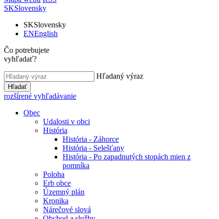
SK
Slovensky
SK
Slovensky
EN
English
Čo potrebujete
vyhľadať?
Hľadaný výraz
Hľadať
rozšírené vyhľadávanie
Obec
Udalosti v obci
História
História - Záhorce
História - Selešťany
História - Po zapadnutých stopách mien z
pomníka
Poloha
Erb obce
Územný plán
Kronika
Nárečové slová
Obchod a služby