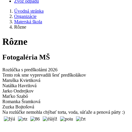
Zvoz odpadu
Úvodná stránka
Organizácie
Materská škola
Rôzne
Rôzne
Fotogaléria MŠ
Rozlúčka s predškolámi 2026
Tento rok sme vyprevadili šesť predškolákov
Maruška Kvietiková
Natálka Havrilová
Jarko Ondrejkov
Maťko Szabó
Romanka Šramková
Zuzka Bojtošová
Na rozlúčke nemohla chýbať torta, voda, súťaže a penová párty :)