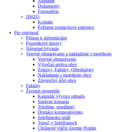
Aktuálne
Dokumenty
Fotogaléria
DHZO
Kontakt
Požiarne poplachové smernice
Pre verejnosť
Prístup k informáciám
Pozemkové úpravy
Nájomné bývanie
Verejné obstarávanie a nakladanie s majetkom
Verejné obstarávanie
Výročná správa obce
Zmluvy, Faktúry, Objednávky
Nakladanie s majetkom obce
Záverečný účet obce
Faktúry
Životné prostredie
Kalendár vývozu odpadu
Správne konania
Triedime, nepálime!
Domáce kompostovisko
Seleštianska stráň
Topoľ v Selešťanoch
Chránené vtáčie územie Poiplie