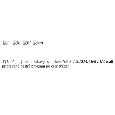
Týždeň plný hier a zábavy sa uskutočnil 3-7.6.2024. Deti z Mš mali
pripravený pestrý program po celý týždeň.