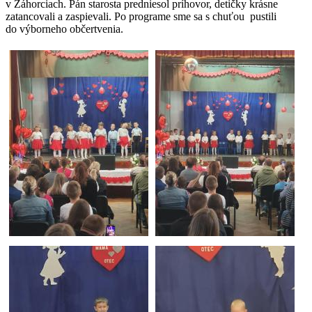
v Záhorciach. Pán starosta predniesol príhovor, detičky krásne
zatancovali a zaspievali. Po programe sme sa s chuťou pustili
do výborneho občertvenia.